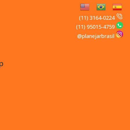
(11) 3164-0224
(11) 95015-4759
@planejarbrasil
p
w.sunzalsurfshop.com.br/