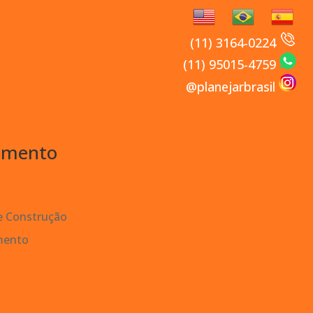
(11) 3164-0224
(11) 95015-4759
@planejarbrasil
omento
w.construtoramomento.com.br/
e Construção
mento